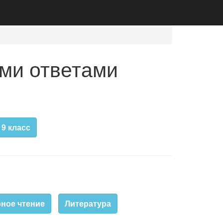
ми ответами
9 класс
ное чтение
Литература