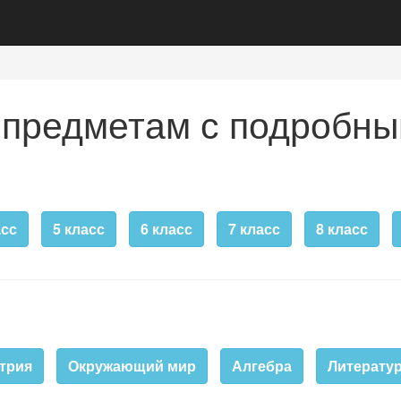
 предметам с подробны
асс
5 класс
6 класс
7 класс
8 класс
трия
Окружающий мир
Алгебра
Литератур