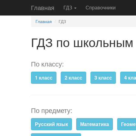
Главная
ГДЗ
Справочники
Главная
ГДЗ
ГДЗ по школьным
По классу:
1 класс
2 класс
3 класс
4 кл
По предмету:
Русский язык
Математика
Геоме