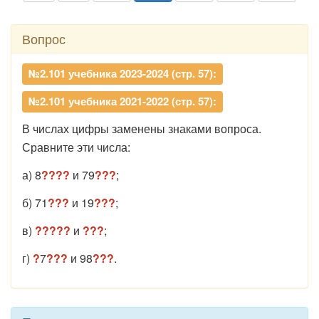
Вопрос
№2.101 учебника 2023-2024 (стр. 57):
№2.101 учебника 2021-2022 (стр. 57):
В числах цифры заменены знаками вопроса.
Сравните эти числа:
а) 8
????
и 79
???
;
б) 71
???
и 19
???
;
в)
?????
и
???
;
г)
?
7
???
и 98
???
.